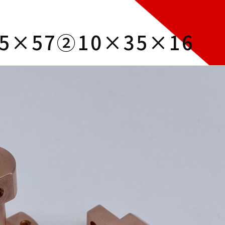
35×57②10×35×16