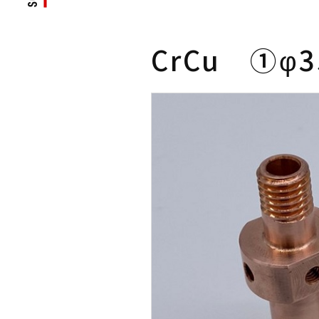
CrCu ①φ