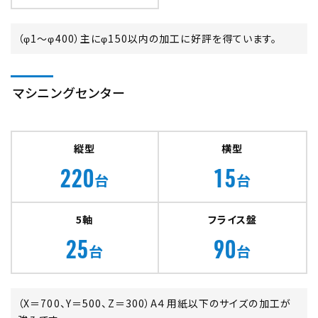
（φ1～φ400）主にφ150以内の加工に好評を得ています。
マシニング
センター
縦型
横型
220
15
台
台
5軸
フライス盤
25
90
台
台
（X＝700、Y＝500、Z＝300）A４用紙以下のサイズの加工が