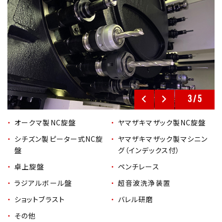
3
/
5
オークマ製NC旋盤
ヤマザキマザック製NC旋盤
シチズン製ピーター式NC旋
ヤマザキマザック製マシニン
盤
グ（インデックス付）
卓上旋盤
ペンチレース
ラジアルボール盤
超音波洗浄装置
ショットブラスト
バレル研磨
その他